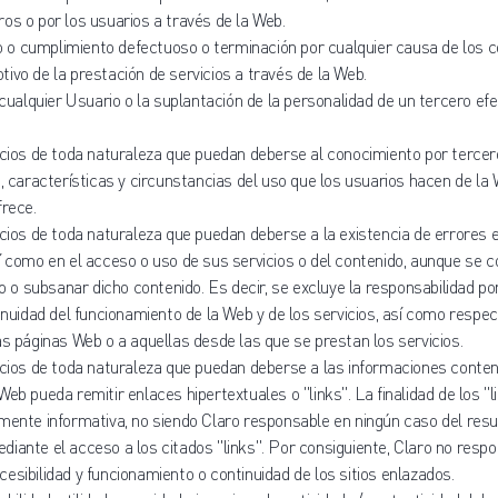
os o por los usuarios a través de la Web.
nto o cumplimiento defectuoso o terminación por cualquier causa de los 
ivo de la prestación de servicios a través de la Web.
e cualquier Usuario o la suplantación de la personalidad de un tercero ef
icios de toda naturaleza que puedan deberse al conocimiento por tercer
s, características y circunstancias del uso que los usuarios hacen de la 
frece.
icios de toda naturaleza que puedan deberse a la existencia de errores 
sí como en el acceso o uso de sus servicios o del contenido, aunque se
lo o subsanar dicho contenido. Es decir, se excluye la responsabilidad por
inuidad del funcionamiento de la Web y de los servicios, así como respect
as páginas Web o a aquellas desde las que se prestan los servicios.
icios de toda naturaleza que puedan deberse a las informaciones conten
Web pueda remitir enlaces hipertextuales o "links". La finalidad de los "
mente informativa, no siendo Claro responsable en ningún caso del resu
iante el acceso a los citados "links". Por consiguiente, Claro no respo
 accesibilidad y funcionamiento o continuidad de los sitios enlazados.