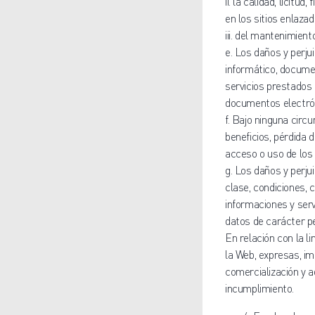
ii. la calidad, licitu
en los sitios enlazad
iii. del mantenimien
e. Los daños y perju
informático, documen
servicios prestados 
documentos electrón
f. Bajo ninguna circu
beneficios, pérdida 
acceso o uso de los 
g. Los daños y perju
clase, condiciones, 
informaciones y serv
datos de carácter p
En relación con la l
la Web, expresas, imp
comercialización y a
incumplimiento.