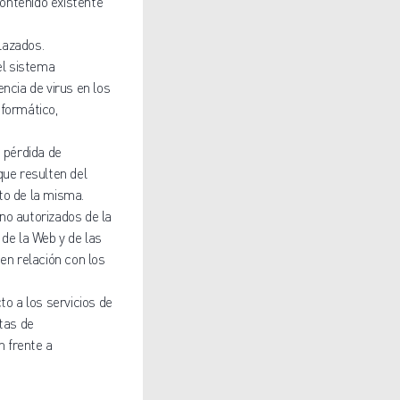
l contenido existente
nlazados.
el sistema
ncia de virus en los
nformático,
, pérdida de
que resulten del
to de la misma.
no autorizados de la
 de la Web y de las
en relación con los
to a los servicios de
itas de
n frente a