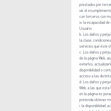
prestados por tercer
viii. el incumplimie
con terceros con mot
ix. la incapacidad d
Usuario.
b. Los daños y perju
la clase, condicione
servicios que éste o
c. Los daños y perju
de la página Web, a
evitarlos, actualizar
disponibilidad o cont
acceso a las distint
d. Los daños y perju
Web, a las que esta 
en la página es pura
pretenda obtener med
i. la disponibilidad,