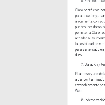
Empleo de co
Claro podrá emplear
para acceder y usar 
únicamente con su o
pueden leer datos de
permiten a Claro rec
acceder a las inform
la posibilidad de co
para ser avisado en 
duro.
Duración y te
El acceso y uso de l
a dar por terminado
razonablemente posib
Web.
Indemnización