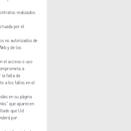
contratos realizados
ectuada por el
os no autorizados de
Web y de los
en el acceso o uso
 comprometa a
 la falta de
o a los fallos en el
idas en su página
links" que aparecen
ltado que Ud.
nderá por: