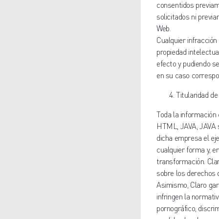
consentidos previam
solicitados ni previa
Web.
Cualquier infracción
propiedad intelectua
efecto y pudiendo se
en su caso correspo
Titularidad de
Toda la información 
HTML, JAVA, JAVA scr
dicha empresa el eje
cualquier forma y, e
transformación. Clar
sobre los derechos d
Asimismo, Claro garan
infringen la normati
pornográfico, discri