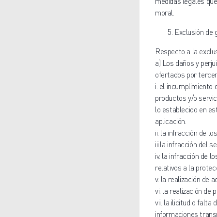
medidas legales que 
moral.
Exclusión de 
Respecto a la exclus
a) Los daños y perju
ofertados por tercer
i. el incumplimiento
productos y/o servici
lo establecido en es
aplicación.
ii. la infracción de 
iii.la infracción del 
iv. la infracción de 
relativos a la protec
v. la realización de
vi. la realización de
vii. la ilicitud o fal
informaciones transm