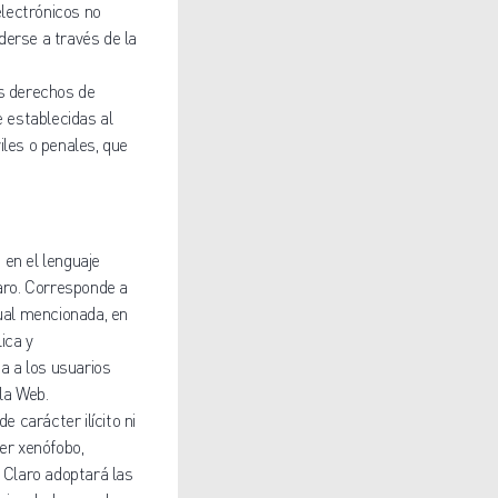
electrónicos no
ederse a través de la
os derechos de
e establecidas al
iles o penales, que
 en el lenguaje
laro. Corresponde a
tual mencionada, en
ica y
na a los usuarios
 la Web.
e carácter ilícito ni
ter xenófobo,
, Claro adoptará las