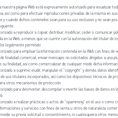
 nuestra página Web está expresamente autorizado para visualizar toda
ina, así como para efectuar reproducciones privadas de la misma en su
re y cuando dichos contenidos sean para su uso exclusivo y no sean po
iguiente:
rizado a reproducir o copiar, distribuir, modificar, ceder o comunicar p
a en la Web, a menos que se cuente con la autorización del titular de l
lte legalmente permitido.
orizado para emplear la información contenida en la Web con fines de v
 de finalidad comercial, enviar mensajes no solicitados dirigidos a una p
 su finalidad, así como comercializar de cualquier modo dicha informaci
rizado a suprimir, eludir, manipular el "copyright" y demás datos identif
de sus titulares incorporados, así como los dispositivos técnicos de pro
uiera otros mecanismos de protección.
orizado para desmontar, descompilar o invertir las bases de datos en l
b.
orizado a realizar prácticas o actos de "spamming" en el uso o como c
nformaciones y servicios con fines de venta u otros de naturaleza comerc
medie su previa solicitud o consentimiento, ni cualesquiera otros mensaj