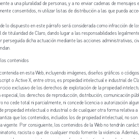
ente a una pluralidad de personas, y a no enviar cadenas de mensajes 
mente consentidos, ni utilizar listas de distribución a las que pueda acc
 de lo dispuesto en este párrafo será considerada como infracción de l
l de titularidad de Claro, dando lugar a las responsabilidades legalment
r perseguida dicha actuación mediante las acciones administrativas, civ
ndan.
 los contenidos
contenida en esta Web, incluyendo imágenes, diseños gráficos o códigos
ipt o Active X, entre otros, es propiedad intelectual e industrial de C
rcicio exclusivo de los derechos de explotación de la propiedad intelec
n especial, los derechos de reproducción, distribución, comunicación públ
o no cede total ni parcialmente, ni concede licencia o autorización algu
e propiedad intelectual o industrial o de cualquier otra forma relativa a
tiza que los contenidos, incluidos los de propiedad intelectual, no son d
va vigente. Por consiguiente, los contenidos de la Web no tendrán carác
minatorio, racista o que de cualquier modo fomente la violencia. Además