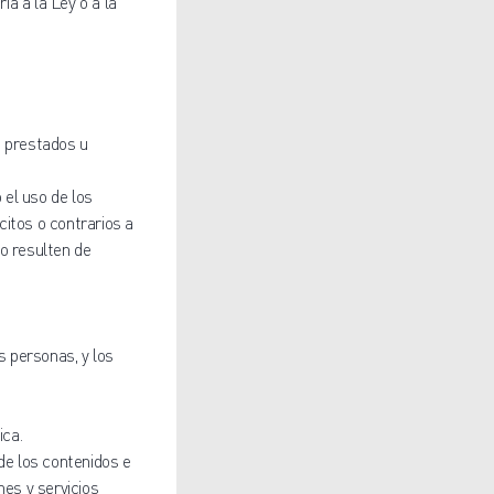
a a la Ley o a la
s prestados u
 el uso de los
citos o contrarios a
so resulten de
as personas, y los
ica.
d de los contenidos e
nes y servicios