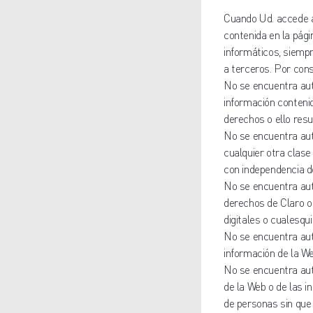
Cuando Ud. accede a
contenida en la pág
informáticos, siemp
a terceros. Por cons
No se encuentra auto
información contenid
derechos o ello resu
No se encuentra aut
cualquier otra clase
con independencia de
No se encuentra auto
derechos de Claro o 
digitales o cualesq
No se encuentra aut
información de la We
No se encuentra aut
de la Web o de las i
de personas sin que 