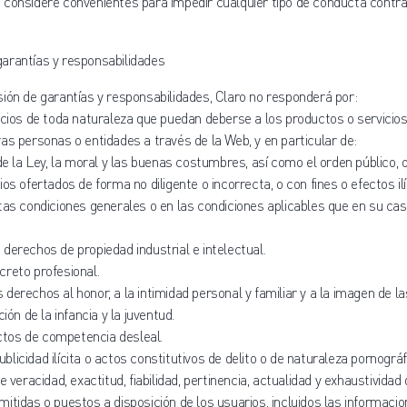
considere convenientes para impedir cualquier tipo de conducta contrari
garantías y responsabilidades
ión de garantías y responsabilidades, Claro no responderá por:
icios de toda naturaleza que puedan deberse a los productos o servicio
as personas o entidades a través de la Web, y en particular de:
 de la Ley, la moral y las buenas costumbres, así como el orden público, o
os ofertados de forma no diligente o incorrecta, o con fines o efectos ilí
tas condiciones generales o en las condiciones aplicables que en su ca
los derechos de propiedad industrial e intelectual.
secreto profesional.
los derechos al honor, a la intimidad personal y familiar y a la imagen de l
ción de la infancia y la juventud.
 actos de competencia desleal.
 publicidad ilícita o actos constitutivos de delito o de naturaleza pornográf
ta de veracidad, exactitud, fiabilidad, pertinencia, actualidad y exhaustivida
itidas o puestos a disposición de los usuarios, incluidos las informacio