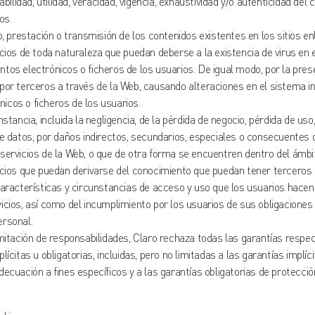
d, fiabilidad, utilidad, veracidad, vigencia, exhaustividad y/o autenticidad de
os.
to, prestación o transmisión de los contenidos existentes en los sitios e
icios de toda naturaleza que puedan deberse a la existencia de virus en 
tos electrónicos o ficheros de los usuarios. De igual modo, por la prese
por terceros a través de la Web, causando alteraciones en el sistema i
icos o ficheros de los usuarios.
nstancia, incluida la negligencia, de la pérdida de negocio, pérdida de uso
de datos, por daños indirectos, secundarios, especiales o consecuentes 
servicios de la Web, o que de otra forma se encuentren dentro del ámbi
icios que puedan derivarse del conocimiento que puedan tener terceros 
características y circunstancias de acceso y uso que los usuarios hacen
icios, así como del incumplimiento por los usuarios de sus obligaciones 
ersonal.
imitación de responsabilidades, Claro rechaza todas las garantías respec
lícitas u obligatorias, incluidas, pero no limitadas a las garantías implíc
decuación a fines específicos y a las garantías obligatorias de protecció