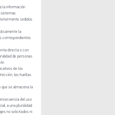
 la información
s sistemas
steriormente cedidos
úblicamente la
os correspondientes
enta directa o con
luralidad de personas
ón.
icativos de los
tección, las huellas
a que se almacena la
onsecuencia del uso
ial, a una pluralidad
es no solicitados ni