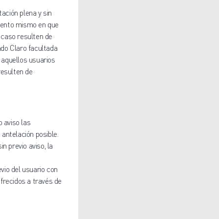
tación plena y sin
omento mismo en que
u caso resulten de
ndo Claro facultada
a aquellos usuarios
resulten de
 aviso las
antelación posible.
n previo aviso, la
evio del usuario con
frecidos a través de