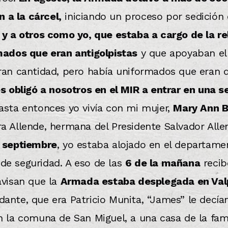
n a la cárcel,
iniciando un proceso por sedición 
y a otros como yo, que estaba a cargo de la rel
mados que eran antigolpistas
y que apoyaban el
ran cantidad, pero había uniformados que eran d
os obligó a nosotros en el MIR a entrar en una 
asta entonces yo vivía con mi mujer,
Mary Ann B
a Allende, hermana del Presidente Salvador Alle
e septiembre
, yo estaba alojado en el departam
de seguridad. A eso de las
6 de la mañana
recib
avisan que la
Armada estaba desplegada en Val
ante, que era Patricio Munita, “James” le decíam
n la comuna de San Miguel, a una casa de la fami