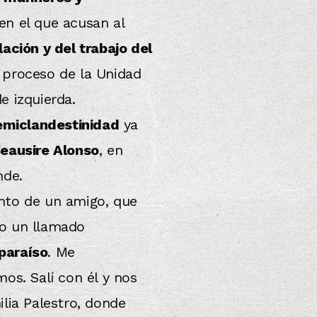
en el que acusan al
ación y del trabajo del
 proceso de la Unidad
e izquierda.
semiclandestinidad
ya
eausire Alonso
, en
nde.
ento de un amigo, que
o un llamado
paraíso
. Me
os. Salí con él y nos
lia Palestro, donde