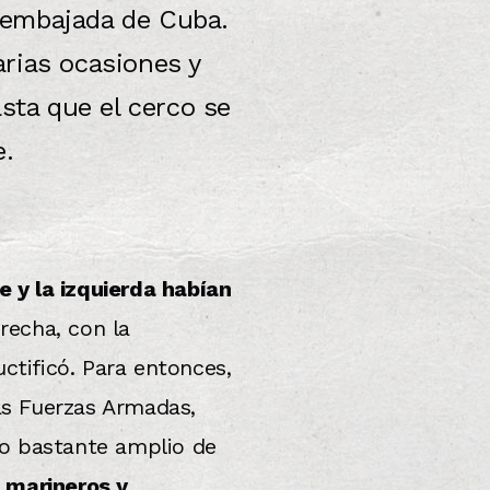
a embajada de Cuba.
arias ocasiones y
sta que el cerco se
e.
e y la izquierda habían
recha, con la
ctificó. Para entonces,
las Fuerzas Armadas,
to bastante amplio de
 marineros y