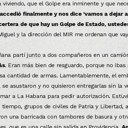
a viviendo, que el Golpe era inminente y que ne
 accedió finalmente y nos dice ‘vamos a dejar 
n certera de que hay un Golpe de Estado, usted
 Miguel y la dirección del MIR me ordenan que va
ñana partí junto a dos compañeros en un camión
ás
. Eran más bien de resguardo, porque no ibas 
sa cantidad de armas. Lamentablemente, el emba
 se asustaron y no quisieron entregarlas sin la v
amar a La Habana para pedir autorización. Estu
 tiempo, grupos de civiles de Patria y Libertad
on una barricada con tambores de basura y otra
es, que es una calle sin salida en Providencia.
An