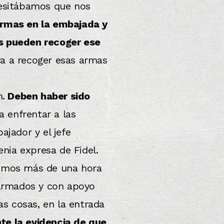
cesitábamos que nos
armas en la embajada y
es pueden recoger ese
ya a recoger esas armas
.
Deben haber sido
a enfrentar a las
jador y el jefe
enia expresa de Fidel.
vimos más de una hora
, armados y con apoyo
s cosas, en la entrada
te la evidencia de que