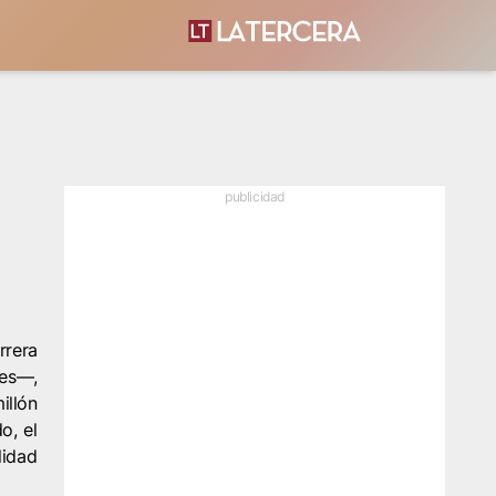
publicidad
rrera
les—,
illón
o, el
lidad