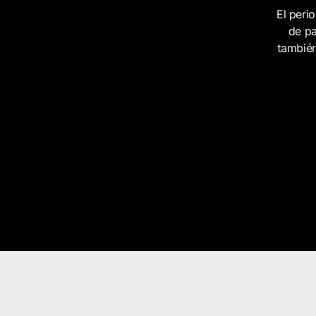
El peri
de pa
también