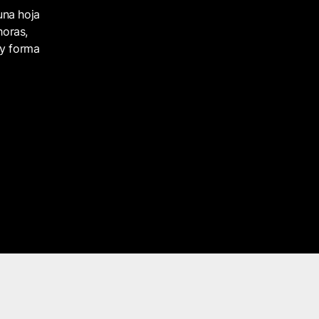
una hoja
horas,
 y forma